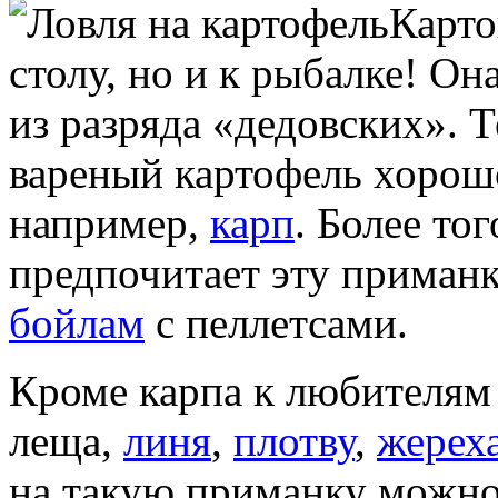
Карто
столу, но и к рыбалке! Он
из разряда «дедовских». Т
вареный картофель хорош
например,
карп
. Более то
предпочитает эту приманк
бойлам
с пеллетсами.
Кроме карпа к любителям
леща,
линя
,
плотву
,
жерех
на такую приманку можно 