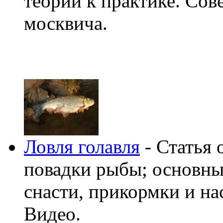
теории к практике. Сов
москвича.
Ловля голавля
- Статья 
повадки рыбы; основны
снасти, прикормки и на
Видео.